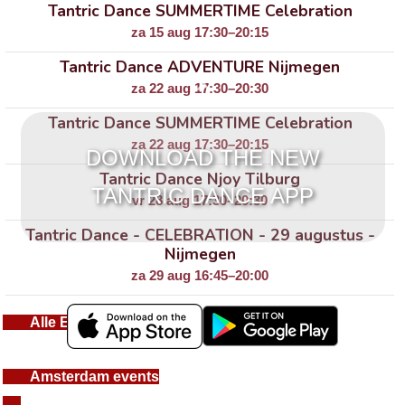
Tantric Dance SUMMERTIME Celebration
za 15 aug 17:30–20:15
Tantric Dance ADVENTURE Nijmegen
za 22 aug 17:30–20:30
Tantric Dance SUMMERTIME Celebration
za 22 aug 17:30–20:15
DOWNLOAD THE NEW
Tantric Dance Njoy Tilburg
TANTRIC DANCE APP
vr 28 aug 17:30–20:30
Tantric Dance - CELEBRATION - 29 augustus -
Nijmegen
za 29 aug 16:45–20:00
Alle Events
Amsterdam events
Utrecht events