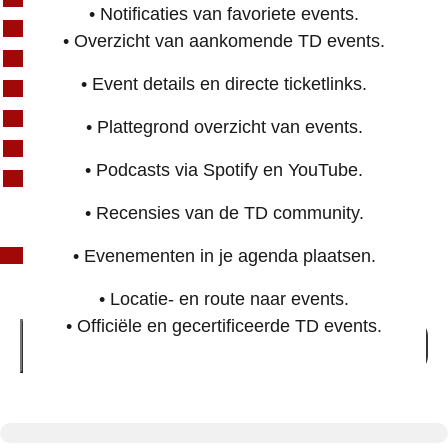
• Notificaties van favoriete events.
Rotterdam events
• Overzicht van aankomende TD events.
Nijmegen events
• Event details en directe ticketlinks.
Amersfoort events
Zutphen events
• Plattegrond overzicht van events.
Eindhoven events
• Podcasts via Spotify en YouTube.
Den Bosch events
• Recensies van de TD community.
• Evenementen in je agenda plaatsen.
België events
• Locatie- en route naar events.
• Officiële en gecertificeerde TD events.
Nieuwsbrief inschrijving