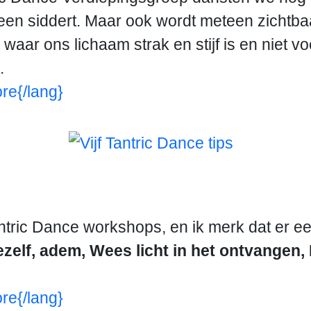
een siddert. Maar ook wordt meteen zichtb
aar ons lichaam strak en stijf is en niet v
.
re{/lang}
antric Dance workshops, en ik merk dat er een
jezelf, adem,
Wees licht in het ontvangen,
re{/lang}