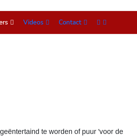
EN
ers
Videos
Contact
Select 
 geëntertaind te worden of puur 'voor de