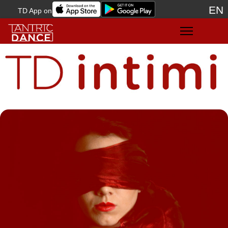
EN
TD App on
Sele