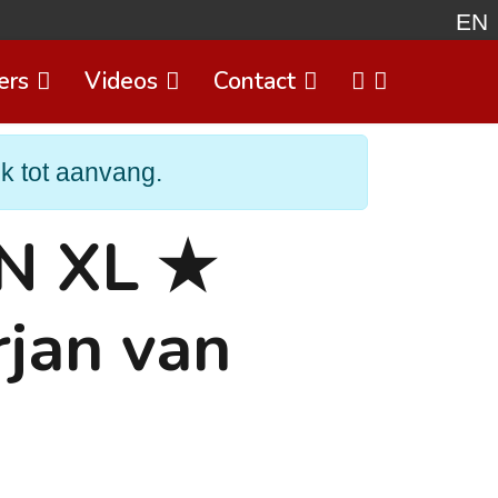
EN
ers
Videos
Contact
Select 
jk tot aanvang.
ON XL ★
rjan van