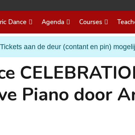
ric Dance
Agenda
Courses
Teach
Tickets aan de deur (contant en pin) mogeli
nce CELEBRATI
ive Piano door A