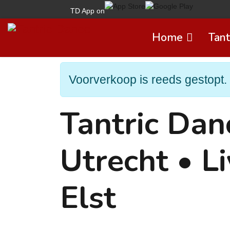
TD App on
Home
Tant
Voorverkoop is reeds gestopt. 
Tantric Da
Utrecht • L
Elst