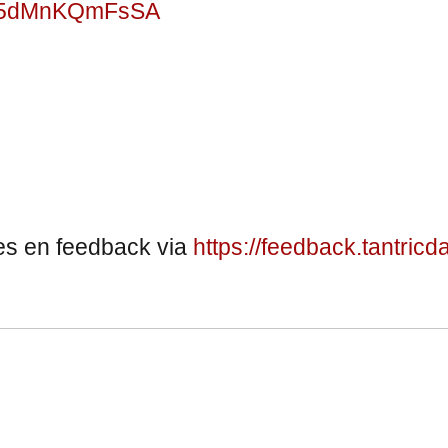
rGq5dMnKQmFsSA
ies en feedback via
https://feedback.tantricd