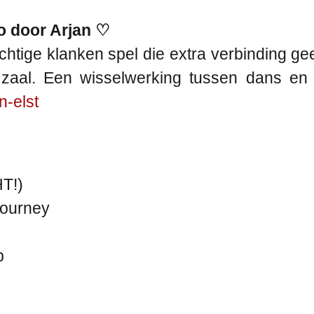
no door Arjan ♡
htige klanken spel die extra verbinding geef
zaal. Een wisselwerking tussen dans en kl
n-elst
T!)
Journey
p