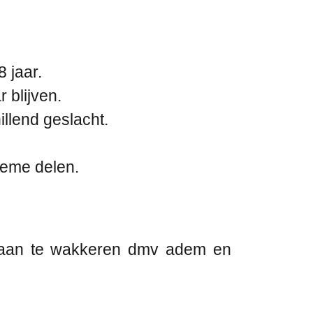
 jaar.
 blijven.
llend geslacht.
ieme delen.
t aan te wakkeren dmv adem en