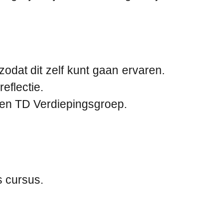
odat dit zelf kunt gaan ervaren.
eflectie.
s en TD Verdiepingsgroep.
s cursus.