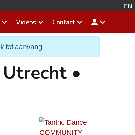
EN
Videos
Contact
Select
jk tot aanvang.
Utrecht •