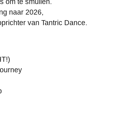
s om te smullen.
ng naar 2026,
oprichter van Tantric Dance.
T!)
Journey
p