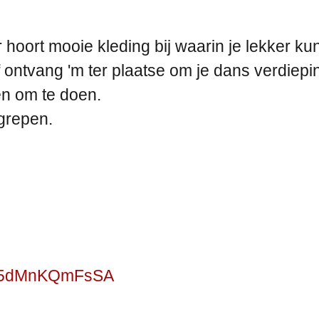
er hoort mooie kleding bij waarin je lekker k
ontvang 'm ter plaatse om je dans verdiepi
n om te doen.
egrepen.
rGq5dMnKQmFsSA