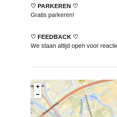
♡ PARKEREN ♡
Gratis parkeren!
♡ FEEDBACK ♡
We staan altijd open voor react
+
−