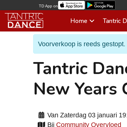
TD App on
Home
Tantric 
Voorverkoop is reeds gestopt. 
Tantric Da
New Years 
Van Zaterdag 03 januari 19:
Bij
Community Overvloed