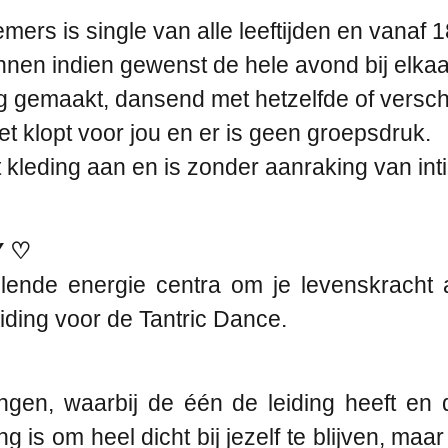
rs is single van alle leeftijden en vanaf 18
nen indien gewenst de hele avond bij elkaar
 gemaakt, dansend met hetzelfde of verschi
iet klopt voor jou en er is geen groepsdruk.
kleding aan en is zonder aanraking van int
Y ♡
illende energie centra om je levenskrach
ding voor de Tantric Dance.
en, waarbij de één de leiding heeft en d
is om heel dicht bij jezelf te blijven, maar te