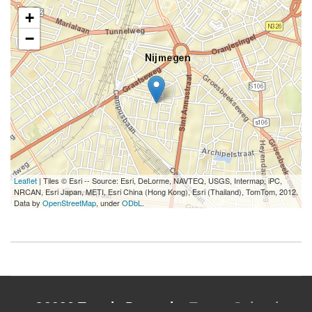
+
−
Leaflet
| Tiles © Esri -- Source: Esri, DeLorme, NAVTEQ, USGS, Intermap, iPC,
NRCAN, Esri Japan, METI, Esri China (Hong Kong), Esri (Thailand), TomTom, 2012.
Data by
OpenStreetMap
, under
ODbL
.
©2026 Tantric Dance by
Tantra School