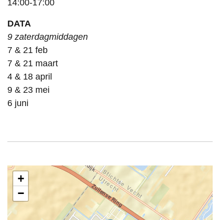
14:00-17:00
DATA
9 zaterdagmiddagen
7 & 21 feb
7 & 21 maart
4 & 18 april
9 & 23 mei
6 juni
+
−