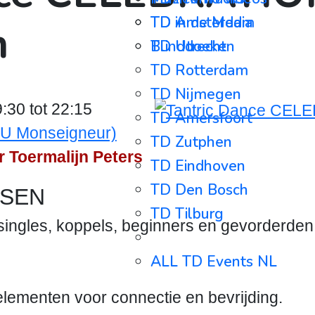
TD in de Media
TD Amsterdam
n
Blinddoeken
TD Utrecht
TD Rotterdam
TD Nijmegen
30 tot 22:15
TD Amersfoort
CU Monseigneur)
TD Zutphen
 Toermalijn Peters
TD Eindhoven
TD Den Bosch
NSEN
TD Tilburg
singles, koppels, beginners en gevorderden
⋯⋯⋯⋯⋯⋯⋯⋯⋯
ALL TD Events NL
ALL TD Events BE
ementen voor connectie en bevrijding.