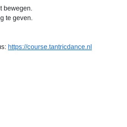
unt bewegen.
g te geven.
us:
https://course.tantricdance.nl