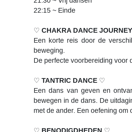
21:30 ~ Vrij dansen
22:15 ~ Einde
♡
CHAKRA DANCE JOURNE
Een korte reis door de versch
beweging.
De perfecte voorbereiding voor 
♡
TANTRIC DANCE
♡
Een dans van geven en ontvang
bewegen in de dans. De uitdaging i
met de ander. Een oefening om o
♡
BENODIGDHEDEN
♡