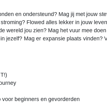
erbonden en ondersteund? Mag jij met jouw st
troming? Flowed alles lekker in jouw leven? 
g de wereld jou zien? Mag het vuur mee doen
d in jezelf? Mag er expansie plaats vinden? 
T!)
ourney
 voor beginners en gevorderden