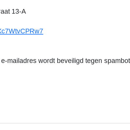
aat 13-A
NfXc7WtvCPRw7
t e-mailadres wordt beveiligd tegen spambot