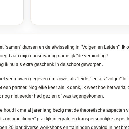
 het “samen” dansen en de afwisseling in “Volgen en Leiden”. Ik 
egd aan mijn danservaring namelijk “de verbinding”!
eeg ik nu als extra geschenk in de schoot geworpen.
et vertrouwen gegeven om zowel als “leider” en als “volger” tot re
een partner. Nog elke keer als ik denk, ik weet hoe het werkt,
 ik nog niet eerder had gezien of was tegengekomen.
se houd ik me al jarenlang bezig met de theoretische aspecten v
nds-on practitioner” praktijk integrale en transpersoonlijke aspec
pen 20 jaar diverse workshops en trainingen gevolgd in het br