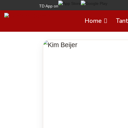
TD App on
Home
Tant