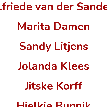
lfriede van der Sand
Marita Damen
Sandy Litjens
Jolanda Klees
Jitske Korff
Hielkje Bunnik