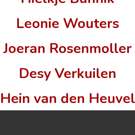
Leonie Wouters
Joeran Rosenmoller
Desy Verkuilen
Hein van den Heuvel
©2026 Tantric Dance by
Tantra School