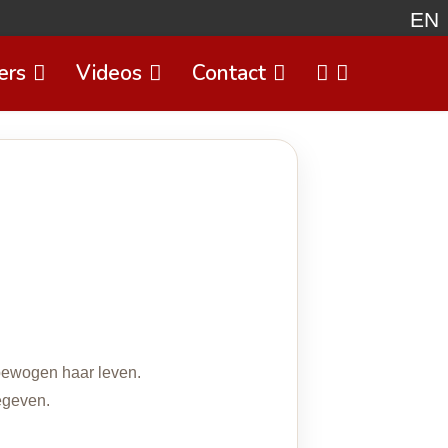
EN
ers
Videos
Contact
Select
bewogen haar leven.
egeven.