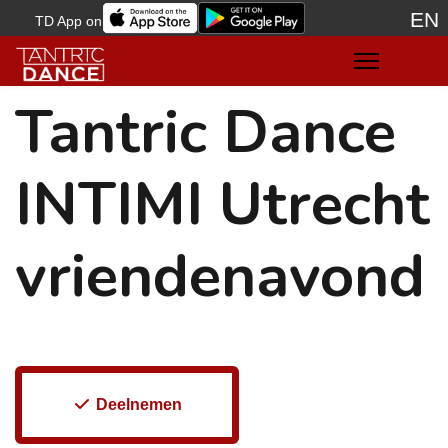
EN
TD App on
Sele
Tantric Dance
INTIMI Utrecht
vriendenavond
Deelnemen