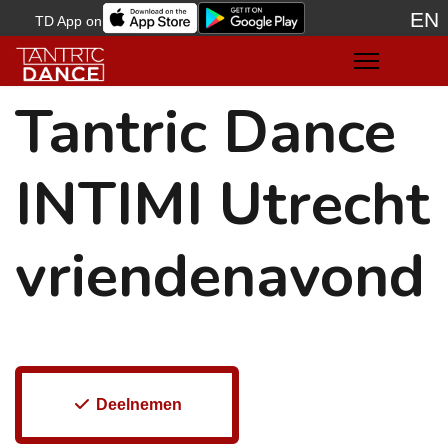
EN
TD App on
Sele
Tantric Dance
INTIMI Utrecht
vriendenavond
Deelnemen