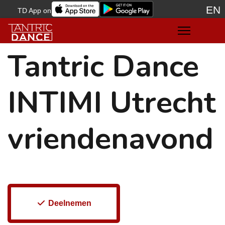
EN
TD App on
Sele
Tantric Dance
INTIMI Utrecht
vriendenavond
Deelnemen