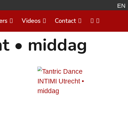
EN
ers
Videos
Contact
Select 
ht • middag