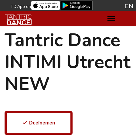
EN
TD App on
Sele
Tantric Dance
INTIMI Utrecht
NEW
Deelnemen