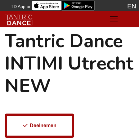
EN
TD App on
Sele
Tantric Dance
INTIMI Utrecht
NEW
Deelnemen