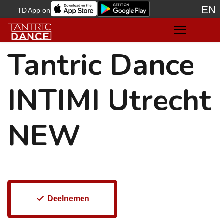
EN
TD App on
Sele
Tantric Dance
INTIMI Utrecht
NEW
Deelnemen