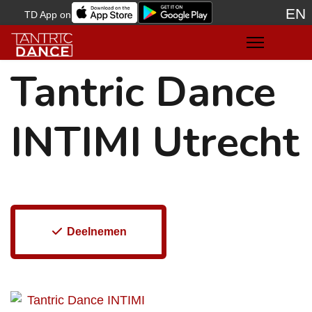
EN
TD App on
Sele
Tantric Dance
INTIMI Utrecht
Deelnemen