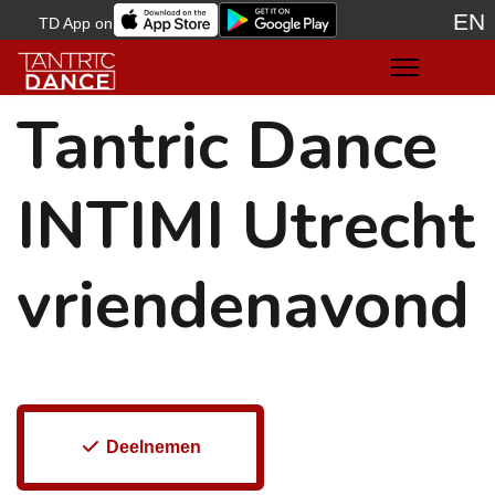
EN
TD App on
Sele
Tantric Dance
INTIMI Utrecht
vriendenavond
Deelnemen