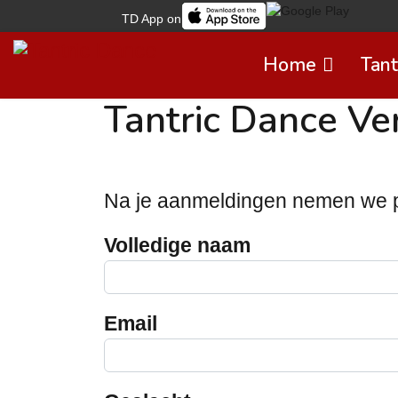
TD App on
Home
Tant
Tantric Dance Ve
Na je aanmeldingen nemen we per
Volledige naam
Email