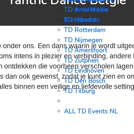
Tantric Dance België
TD in de Media
TD Amsterdam
Blinddoeken
TD Utrecht
TD Rotterdam
TD Nijmegen
onder ons. Een dans waarin je wordt uitgeda
TD Amersfoort
Soms intens in plezier en verbinding, ander
TD Zutphen
 ontdekken die voorheen verscholen lagen. Wa
TD Eindhoven
e is dan ook gewenst, zodat je kunt zien en 
TD Den Bosch
alles binnen een veilige en liefdevolle setting
TD Tilburg
⋯⋯⋯⋯⋯⋯⋯⋯⋯
ALL TD Events NL
ALL TD Events BE