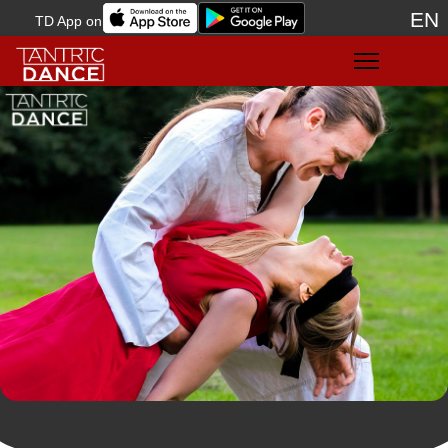
EN
TD App on
Sele