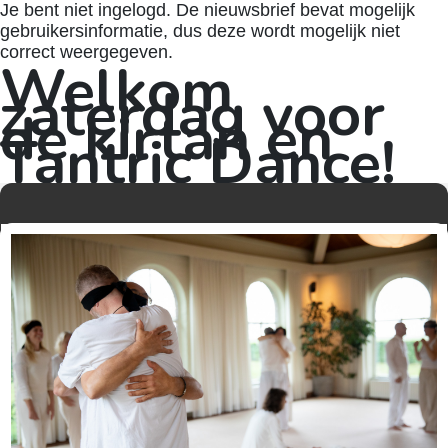
Je bent niet ingelogd. De nieuwsbrief bevat mogelijk
gebruikersinformatie, dus deze wordt mogelijk niet
correct weergegeven.
Welkom
zaterdag voor
de kirtan en
Tantric Dance!