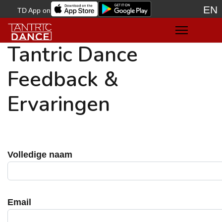
EN
TD App on
Sele
Tantric Dance
Feedback &
Ervaringen
Volledige naam
Email