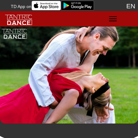
EN
TD App on
Sele