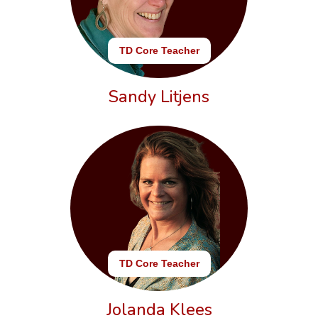
TD Core Teacher
Sandy Litjens
TD Core Teacher
Jolanda Klees